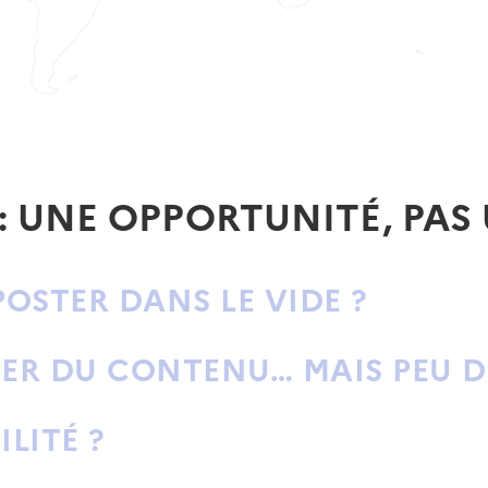
 : UNE OPPORTUNITÉ, PAS
POSTER DANS LE VIDE
?
RÉER DU CONTENU… MAIS
PEU D
LITÉ ?